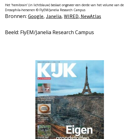
Het ‘hemibrain’ (in lichtblauw) beslaat ongeveer een derde van het volume van de
Drosophila-hersenen © FlyEM/Janelia Research Campus
Bronnen:
,
,
,
Google
Janelia
WIRED
NewAtlas
Beeld: FlyEM/Janelia Research Campus