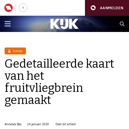
AANMELDEN
Science
Gedetailleerde kaart
van het
fruitvliegbrein
gemaakt
Annelies Bes
24 januari 2020
Deel dit artikel: