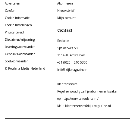
Adverteren
Abonneren
Colofon
Nieuwsbrief
Cookie informatie
Mijn account
Cookie Instellingen
Contact
Privacy beleid
Disclaimer/vrijwaring
Redactie
Leveringsvoorwaarden
Spaklerweg 53
Gebruiksvoorwaarden
1114 AE Amsterdam
Spelvoorwaarden
+31 (0)20 – 210 5300
© Roularta Media Nederland
info@kijkmagazine.nl
Klantenservice
Regel eenvoudig zelf je abonnementszaken
op https://service.roularta.nl/
Mail: klantenservice@kijkmagazine.nl