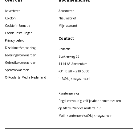
Over ons
Abonnementen
Adverteren
Abonneren
Colofon
Nieuwsbrief
Cookie informatie
Mijn account
Cookie Instellingen
Contact
Privacy beleid
Disclaimer/vrijwaring
Redactie
Leveringsvoorwaarden
Spaklerweg 53
Gebruiksvoorwaarden
1114 AE Amsterdam
Spelvoorwaarden
+31 (0)20 – 210 5300
© Roularta Media Nederland
info@kijkmagazine.nl
Klantenservice
Regel eenvoudig zelf je abonnementszaken
op https://service.roularta.nl/
Mail: klantenservice@kijkmagazine.nl