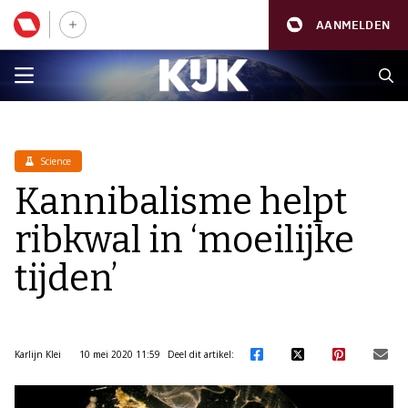
AANMELDEN
Science
Kannibalisme helpt
ribkwal in ‘moeilijke
tijden’
Karlijn Klei
10 mei 2020 11:59
Deel dit artikel: