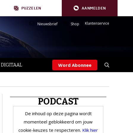
PUZZELEN
AANMELDEN
Klantenservice
Nieuwsbrief
Shop
 DIGITAAL
Word Abonnee
PODCAST
De inhoud op deze pagina wordt
momenteel geblokkeerd om jouw
cookie-keuzes te respecteren.
Klik hier