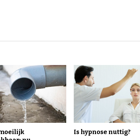
 moeilijk
Is hypnose nuttig?
kbaar: nu