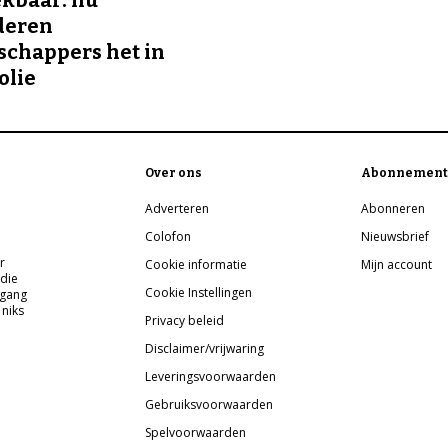
deren
chappers het in
olie
Over ons
Abonnement
Adverteren
Abonneren
Colofon
Nieuwsbrief
r
Cookie informatie
Mijn account
 die
Cookie Instellingen
pgang
 niks
Privacy beleid
Disclaimer/vrijwaring
Leveringsvoorwaarden
Gebruiksvoorwaarden
Spelvoorwaarden