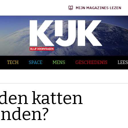
MIJN MAGAZINES LEZEN
TECH
SPACE
MENS
GESCHIEDENIS
LEES
en katten
onden?