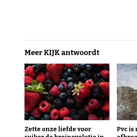
Meer KIJK antwoordt
Zette onze liefde voor
Pvc is
suiker de breinevolutie in
afbree