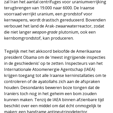
zal Iran het aantal centrifuges voor uraniumverrijking
terugbrengen van 19.000 naar 6000. De Iraanse
voorraad verrijkt uranium, een grondstof voor
kernwapens, wordt drastisch gereduceerd. Bovendien
verbouwt het land de Arak-zwaarwaterreactor, zodat
die niet langer
weapon-grade
plutonium, ook een
kernbomgrondstof, kan produceren.
Tegelijk met het akkoord beloofde de Amerikaanse
president Obama om de ‘meest ingrijpende inspecties
in de geschiedenis’ op te zetten. Inspecteurs van het
Internationale Atoomenergie Agentschap (IAEA)
krijgen toegang tot alle Iraanse kerninstallaties om te
controleren of de ayatollahs zich aan de afspraken
houden. Desondanks beweren boze tongen dat de
Iraniërs toch nog in het geheim een bom zouden
kunnen maken. Tenzij de IAEA binnen afzienbare tijd
beschikt over een middel om dat écht onmogelijk te
maken: een handzame antineutrinodetector.