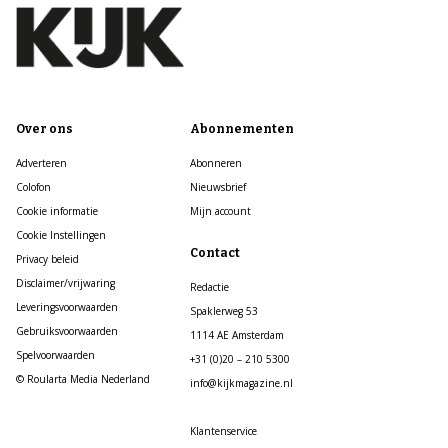
Over ons
Abonnementen
Adverteren
Abonneren
Colofon
Nieuwsbrief
Cookie informatie
Mijn account
Cookie Instellingen
Contact
Privacy beleid
Disclaimer/vrijwaring
Redactie
Leveringsvoorwaarden
Spaklerweg 53
Gebruiksvoorwaarden
1114 AE Amsterdam
Spelvoorwaarden
+31 (0)20 – 210 5300
© Roularta Media Nederland
info@kijkmagazine.nl
Klantenservice