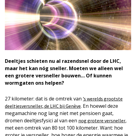
Deeltjes schieten nu al razendsnel door de LHC,
maar het kan nóg sneller. Moeten we alleen wel
een grotere versneller bouwen… Of kunnen
wormgaten ons helpen?
27 kilometer: dat is de omtrek van
’s werelds grootste
. En hoewel deze
deeltjesversneller, de LHC bij Genève
megamachine nog lang niet met pensioen gaat,
dromen deeltjesfysici al van een
,
nog grotere versneller
met een omtrek van 80 tot 100 kilometer. Want: hoe
groter je versneller, hoe hoger de energie waarmee je