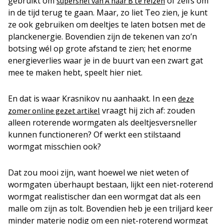
gebruikt om
of zelfs om
supersnel van A naar B te reizen
in de tijd terug te gaan. Maar, zo liet Teo zien, je kunt
ze ook gebruiken om deeltjes te laten botsen met de
planckenergie. Bovendien zijn de tekenen van zo’n
botsing wél op grote afstand te zien; het enorme
energieverlies waar je in de buurt van een zwart gat
mee te maken hebt, speelt hier niet.
En dat is waar Krasnikov nu aanhaakt. In een
deze
vraagt hij zich af: zouden
zomer online gezet artikel
alleen roterende wormgaten als deeltjesversneller
kunnen functioneren? Of werkt een stilstaand
wormgat misschien ook?
Dat zou mooi zijn, want hoewel we niet weten of
wormgaten überhaupt bestaan, lijkt een niet-roterend
wormgat realistischer dan een wormgat dat als een
malle om zijn as tolt. Bovendien heb je een triljard keer
minder materie nodig om een niet-roterend wormgat