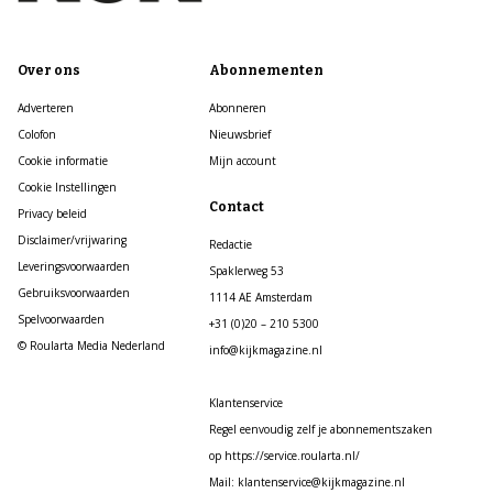
Over ons
Abonnementen
Adverteren
Abonneren
Colofon
Nieuwsbrief
Cookie informatie
Mijn account
Cookie Instellingen
Contact
Privacy beleid
Disclaimer/vrijwaring
Redactie
Leveringsvoorwaarden
Spaklerweg 53
Gebruiksvoorwaarden
1114 AE Amsterdam
Spelvoorwaarden
+31 (0)20 – 210 5300
© Roularta Media Nederland
info@kijkmagazine.nl
Klantenservice
Regel eenvoudig zelf je abonnementszaken
op https://service.roularta.nl/
Mail: klantenservice@kijkmagazine.nl