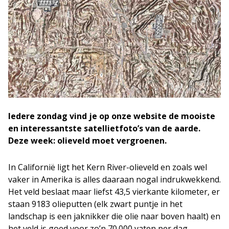
Iedere zondag vind je op onze website de mooiste
en interessantste satellietfoto’s van de aarde.
Deze week: olieveld moet vergroenen.
In Californië ligt het Kern River-olieveld en zoals wel
vaker in Amerika is alles daaraan nogal indrukwekkend.
Het veld beslaat maar liefst 43,5 vierkante kilometer, er
staan 9183 olieputten (elk zwart puntje in het
landschap is een jaknikker die olie naar boven haalt) en
het veld is goed voor zo’n 70.000 vaten per dag.