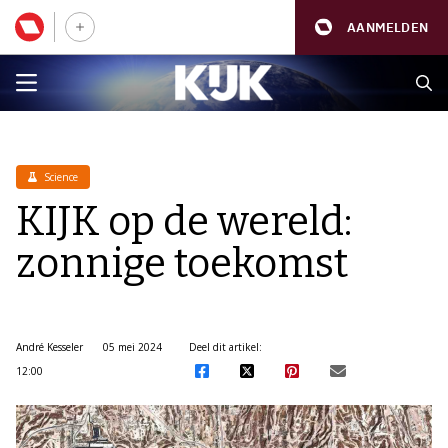
AANMELDEN
Science
KIJK op de wereld:
zonnige toekomst
André Kesseler
05 mei 2024
Deel dit artikel:
12:00