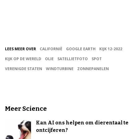
LEES MEER OVER
CALIFORNIË
GOOGLE EARTH
KIJK 12-2022
KIJK OP DE WERELD
OLIE
SATELLIETFOTO
SPOT
VERENIGDE STATEN
WINDTURBINE
ZONNEPANELEN
Meer Science
Kan AI ons helpen om dierentaal te
ontcijferen?