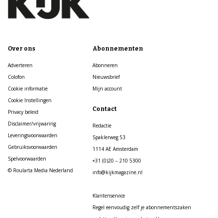
Over ons
Abonnementen
Adverteren
Abonneren
Colofon
Nieuwsbrief
Cookie informatie
Mijn account
Cookie Instellingen
Contact
Privacy beleid
Disclaimer/vrijwaring
Redactie
Leveringsvoorwaarden
Spaklerweg 53
Gebruiksvoorwaarden
1114 AE Amsterdam
Spelvoorwaarden
+31 (0)20 – 210 5300
© Roularta Media Nederland
info@kijkmagazine.nl
Klantenservice
Regel eenvoudig zelf je abonnementszaken