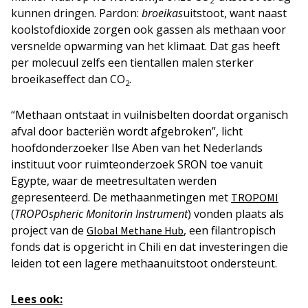
2
kunnen dringen. Pardon:
broeikas
uitstoot, want naast
koolstofdioxide zorgen ook gassen als methaan voor
versnelde opwarming van het klimaat. Dat gas heeft
per molecuul zelfs een tientallen malen sterker
broeikaseffect dan CO
.
2
“Methaan ontstaat in vuilnisbelten doordat organisch
afval door bacteriën wordt afgebroken”, licht
hoofdonderzoeker Ilse Aben van het Nederlands
instituut voor ruimteonderzoek SRON toe vanuit
Egypte, waar de meetresultaten werden
gepresenteerd. De methaanmetingen met
TROPOMI
(
TROPOspheric Monitorin Instrument
) vonden plaats als
project van de
, een filantropisch
Global Methane Hub
fonds dat is opgericht in Chili en dat investeringen die
leiden tot een lagere methaanuitstoot ondersteunt.
Lees ook: