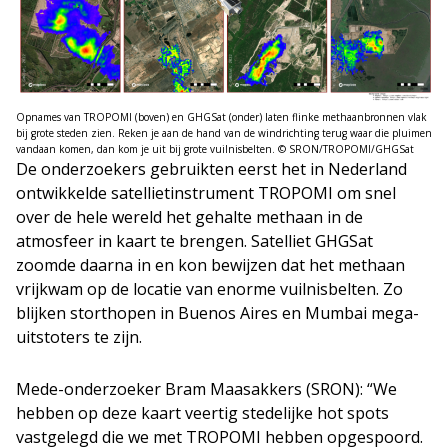
Opnames van TROPOMI (boven) en GHGSat (onder) laten flinke methaanbronnen vlak
bij grote steden zien. Reken je aan de hand van de windrichting terug waar die pluimen
vandaan komen, dan kom je uit bij grote vuilnisbelten. © SRON/TROPOMI/GHGSat
De onderzoekers gebruikten eerst het in Nederland
ontwikkelde satellietinstrument TROPOMI om snel
over de hele wereld het gehalte methaan in de
atmosfeer in kaart te brengen. Satelliet GHGSat
zoomde daarna in en kon bewijzen dat het methaan
vrijkwam op de locatie van enorme vuilnisbelten. Zo
blijken storthopen in Buenos Aires en Mumbai mega-
uitstoters te zijn.
Mede-onderzoeker Bram Maasakkers (SRON): “We
hebben op deze kaart veertig stedelijke hot spots
vastgelegd die we met TROPOMI hebben opgespoord.