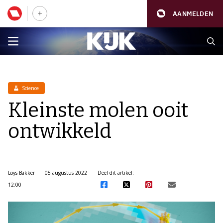
AANMELDEN
Science
Kleinste molen ooit
ontwikkeld
Loys Bakker
05 augustus 2022
Deel dit artikel:
12:00