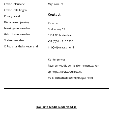
Cookie informatie
Mijn account
Cookie Instellingen
Contact
Privacy beleid
Disclaimer/vrijwaring
Redactie
Leveringsvoorwaarden
Spaklerweg 53
Gebruiksvoorwaarden
1114 AE Amsterdam
Spelvoorwaarden
+31 (0)20 – 210 5300
© Roularta Media Nederland
info@kijkmagazine.nl
Klantenservice
Regel eenvoudig zelf je abonnementszaken
op https://service.roularta.nl/
Mail: klantenservice@kijkmagazine.nl
Roularta Media Nederland ©