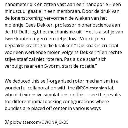
nanometer dik en zitten vast aan een nanoporie – een
minuscuul gaatje in een membraan. Door de druk van
de ionenstroming vervormen de wieken van het
molentje. Cees Dekker, professor bionanoscience aan
de TU Delft legt het mechanisme uit: “Het is alsof je van
twee kanten tegen een rietje duwt. Voorbij een
bepaalde kracht zal die knakken.” Die knak is cruciaal
voor een werkende molen volgens Dekker: “Een rechte
stijve staaf zal niet roteren. Pas als de staaf zich
verbuigt naar een S-vorm, start de rotatie.”
We deduced this self-organized rotor mechanism in a
wonderful collaboration with the
lab
@RGolestanian
who did extensive simulations on this – see the results
for different initial docking configurations where
bundles are placed off center in various ways
9/
pic.twitter.com/QWQNKjCkD5