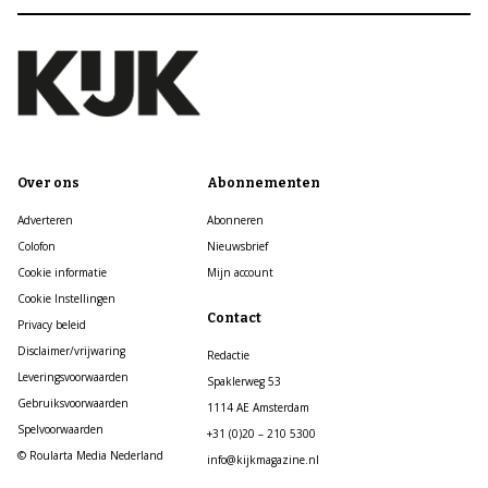
Over ons
Abonnementen
Adverteren
Abonneren
Colofon
Nieuwsbrief
Cookie informatie
Mijn account
Cookie Instellingen
Contact
Privacy beleid
Disclaimer/vrijwaring
Redactie
Leveringsvoorwaarden
Spaklerweg 53
Gebruiksvoorwaarden
1114 AE Amsterdam
Spelvoorwaarden
+31 (0)20 – 210 5300
© Roularta Media Nederland
info@kijkmagazine.nl