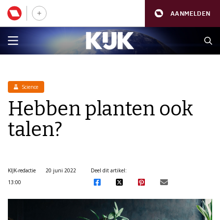
AANMELDEN
Science
Hebben planten ook
talen?
KIJK-redactie
20 juni 2022
Deel dit artikel:
13:00