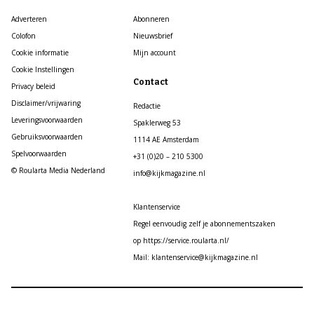
Adverteren
Abonneren
Colofon
Nieuwsbrief
Cookie informatie
Mijn account
Cookie Instellingen
Contact
Privacy beleid
Disclaimer/vrijwaring
Redactie
Leveringsvoorwaarden
Spaklerweg 53
Gebruiksvoorwaarden
1114 AE Amsterdam
Spelvoorwaarden
+31 (0)20 – 210 5300
© Roularta Media Nederland
info@kijkmagazine.nl
Klantenservice
Regel eenvoudig zelf je abonnementszaken
op https://service.roularta.nl/
Mail: klantenservice@kijkmagazine.nl