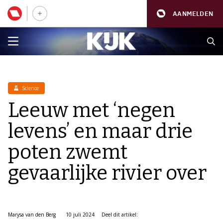
AANMELDEN
Science
Leeuw met ‘negen
levens’ en maar drie
poten zwemt
gevaarlijke rivier over
Marysa van den Berg
10 juli 2024
Deel dit artikel: