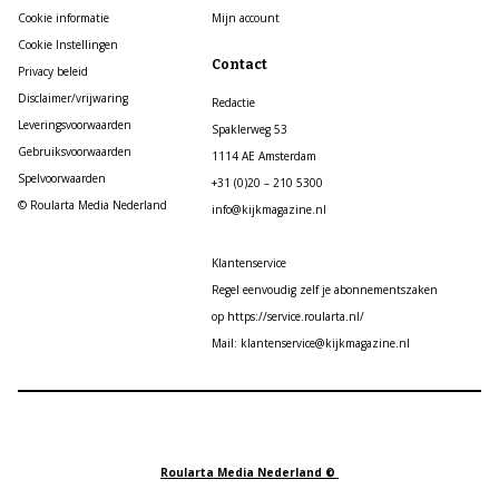
Cookie informatie
Mijn account
Cookie Instellingen
Contact
Privacy beleid
Disclaimer/vrijwaring
Redactie
Leveringsvoorwaarden
Spaklerweg 53
Gebruiksvoorwaarden
1114 AE Amsterdam
Spelvoorwaarden
+31 (0)20 – 210 5300
© Roularta Media Nederland
info@kijkmagazine.nl
Klantenservice
Regel eenvoudig zelf je abonnementszaken
op https://service.roularta.nl/
Mail: klantenservice@kijkmagazine.nl
Roularta Media Nederland ©