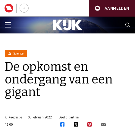
AANMELDEN
Science
De opkomst en
ondergang van een
gigant
KIJK-redactie
03 februari 2022
Deel dit artikel:
12:00