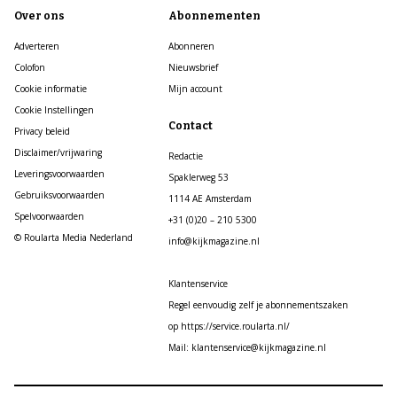
Over ons
Abonnementen
Adverteren
Abonneren
Colofon
Nieuwsbrief
Cookie informatie
Mijn account
Cookie Instellingen
Contact
Privacy beleid
Disclaimer/vrijwaring
Redactie
Leveringsvoorwaarden
Spaklerweg 53
Gebruiksvoorwaarden
1114 AE Amsterdam
Spelvoorwaarden
+31 (0)20 – 210 5300
© Roularta Media Nederland
info@kijkmagazine.nl
Klantenservice
Regel eenvoudig zelf je abonnementszaken
op https://service.roularta.nl/
Mail: klantenservice@kijkmagazine.nl