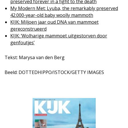
preserved forever in a fight to the death
My Modern Met: Lyuba, the remarkably preserved
42.000-year-old baby woolly mammoth
KIJK: Miljoen jaar oud DNA van mammoet
gereconstrueerd
KIJK: ‘Wolharige mammoet uitgestorven door
genfoutjes’
Tekst: Marysa van den Berg
Beeld: DOTTEDHIPPO/ISTOCK/GETTY IMAGES