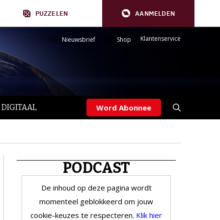
PUZZELEN
AANMELDEN
Klantenservice
Nieuwsbrief
Shop
 DIGITAAL
Word Abonnee
PODCAST
De inhoud op deze pagina wordt
momenteel geblokkeerd om jouw
cookie-keuzes te respecteren.
Klik hier