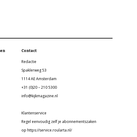
en
Contact
Redactie
Spaklerweg 53
1114 AE Amsterdam
+31 (0)20 – 210 5300
info@kijkmagazine.nl
Klantenservice
Regel eenvoudig zelf je abonnementszaken
op https://service.roularta.nl/