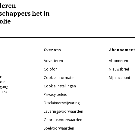
deren
chappers het in
olie
Over ons
Abonnement
Adverteren
Abonneren
Colofon
Nieuwsbrief
r
Cookie informatie
Mijn account
 die
Cookie Instellingen
pgang
 niks
Privacy beleid
Disclaimer/vrijwaring
Leveringsvoorwaarden
Gebruiksvoorwaarden
Spelvoorwaarden