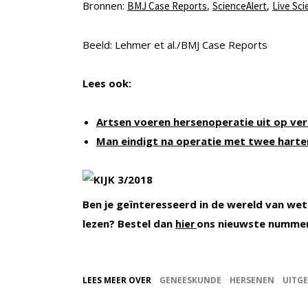
Bronnen:
,
,
BMJ Case Reports
ScienceAlert
Live Sci
Beeld: Lehmer et al./BMJ Case Reports
Lees ook:
Artsen voeren hersenoperatie uit op ve
Man eindigt na operatie met twee harte
Ben je geïnteresseerd in de wereld van wet
lezen? Bestel dan
ons nieuwste numme
hier
LEES MEER OVER
GENEESKUNDE
HERSENEN
UITGE