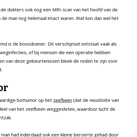
n de dokters ook nog een MRI-scan van het hoofd van de
an de man nog helemaal intact waren. Wat kon dan wel het
md is de boosdoener. Dit verschijnsel ontstaat vaak als
weginfecties, of bij mensen die een operatie hebben
n van deze gebeurtenissen bleek de reden te zijn voor
t.
or
daardige bottumor op het
(dat de neusholte van
zeefbeen
deel van het zeefbeen weggesleten, waardoor lucht de
htzak.
 de man had inderdaad ook een kleine beroerte gehad door