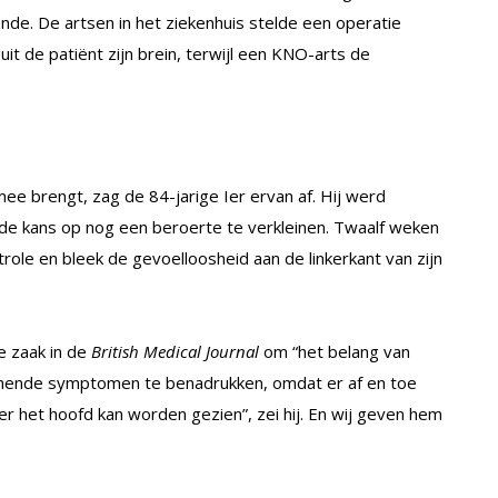
ende. De artsen in het ziekenhuis stelde een operatie
it de patiënt zijn brein, terwijl een KNO-arts de
mee brengt, zag de 84-jarige Ier ervan af. Hij werd
de kans op nog een beroerte te verkleinen. Twaalf weken
le en bleek de gevoelloosheid aan de linkerkant van zijn
e zaak in de
British Medical Journal
om “het belang van
mende symptomen te benadrukken, omdat er af en toe
r het hoofd kan worden gezien”, zei hij. En wij geven hem