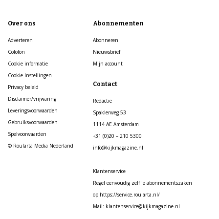
Over ons
Abonnementen
Adverteren
Abonneren
Colofon
Nieuwsbrief
Cookie informatie
Mijn account
Cookie Instellingen
Contact
Privacy beleid
Disclaimer/vrijwaring
Redactie
Leveringsvoorwaarden
Spaklerweg 53
Gebruiksvoorwaarden
1114 AE Amsterdam
Spelvoorwaarden
+31 (0)20 – 210 5300
© Roularta Media Nederland
info@kijkmagazine.nl
Klantenservice
Regel eenvoudig zelf je abonnementszaken
op https://service.roularta.nl/
Mail: klantenservice@kijkmagazine.nl