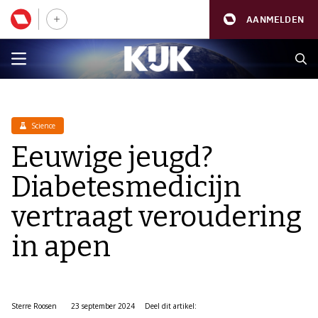
AANMELDEN
Science
Eeuwige jeugd?
Diabetesmedicijn
vertraagt veroudering
in apen
Sterre Roosen
23 september 2024
Deel dit artikel: