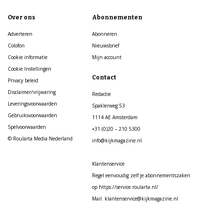
Over ons
Abonnementen
Adverteren
Abonneren
Colofon
Nieuwsbrief
Cookie informatie
Mijn account
Cookie Instellingen
Contact
Privacy beleid
Disclaimer/vrijwaring
Redactie
Leveringsvoorwaarden
Spaklerweg 53
Gebruiksvoorwaarden
1114 AE Amsterdam
Spelvoorwaarden
+31 (0)20 – 210 5300
© Roularta Media Nederland
info@kijkmagazine.nl
Klantenservice
Regel eenvoudig zelf je abonnementszaken
op https://service.roularta.nl/
Mail: klantenservice@kijkmagazine.nl