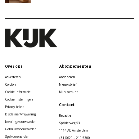
Over ons
Abonnementen
Adverteren
Abonneren
Colofon
Nieuwsbrief
Cookie informatie
Mijn account
Cookie Instellingen
Contact
Privacy beleid
Disclaimer/vrijwaring
Redactie
Leveringsvoorwaarden
Spaklerweg 53
Gebruiksvoorwaarden
1114 AE Amsterdam
Spelvoorwaarden
+31 (0)20 – 210 5300