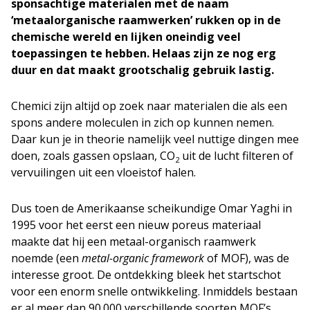
sponsachtige materialen met de naam
‘metaalorganische raamwerken’ rukken op in de
chemische wereld en lijken oneindig veel
toepassingen te hebben. Helaas zijn ze nog erg
duur en dat maakt grootschalig gebruik lastig.
Chemici zijn altijd op zoek naar materialen die als een
spons andere moleculen in zich op kunnen nemen.
Daar kun je in theorie namelijk veel nuttige dingen mee
doen, zoals gassen opslaan, CO
uit de lucht filteren of
2
vervuilingen uit een vloeistof halen.
Dus toen de Amerikaanse scheikundige Omar Yaghi in
1995 voor het eerst een nieuw poreus materiaal
maakte dat hij een metaal-organisch raamwerk
noemde (een
metal-organic framework
of MOF), was de
interesse groot. De ontdekking bleek het startschot
voor een enorm snelle ontwikkeling. Inmiddels bestaan
er al meer dan 90.000 verschillende soorten MOF’s.