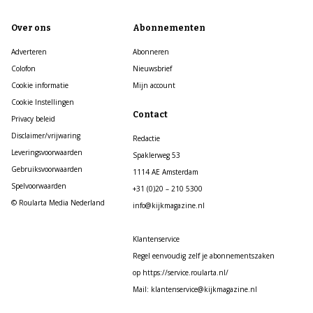
Over ons
Abonnementen
Adverteren
Abonneren
Colofon
Nieuwsbrief
Cookie informatie
Mijn account
Cookie Instellingen
Contact
Privacy beleid
Disclaimer/vrijwaring
Redactie
Leveringsvoorwaarden
Spaklerweg 53
Gebruiksvoorwaarden
1114 AE Amsterdam
Spelvoorwaarden
+31 (0)20 – 210 5300
© Roularta Media Nederland
info@kijkmagazine.nl
Klantenservice
Regel eenvoudig zelf je abonnementszaken
op https://service.roularta.nl/
Mail: klantenservice@kijkmagazine.nl