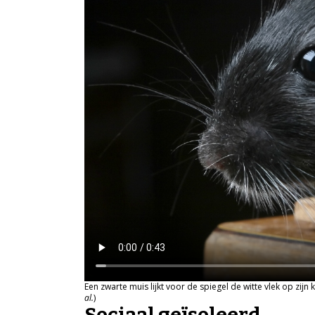
Een zwarte muis lijkt voor de spiegel de witte vlek op zij
al.
)
Sociaal geïsoleerd