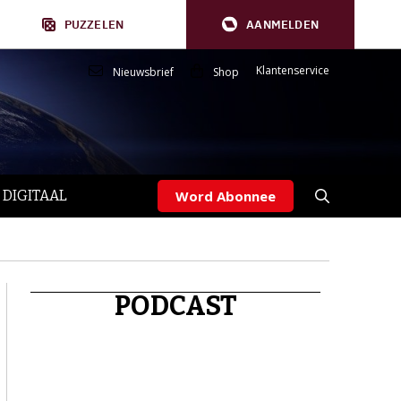
PUZZELEN
AANMELDEN
Klantenservice
Nieuwsbrief
Shop
 DIGITAAL
Word Abonnee
PODCAST