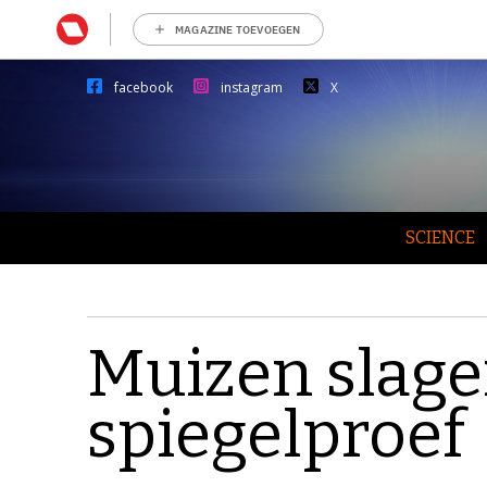
MAGAZINE TOEVOEGEN
facebook
instagram
X
SCIENCE
Muizen slage
spiegelproef