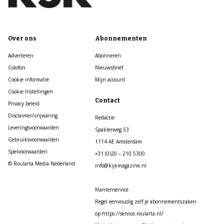
Over ons
Abonnementen
Adverteren
Abonneren
Colofon
Nieuwsbrief
Cookie informatie
Mijn account
Cookie Instellingen
Contact
Privacy beleid
Disclaimer/vrijwaring
Redactie
Leveringsvoorwaarden
Spaklerweg 53
Gebruiksvoorwaarden
1114 AE Amsterdam
Spelvoorwaarden
+31 (0)20 – 210 5300
© Roularta Media Nederland
info@kijkmagazine.nl
Klantenservice
Regel eenvoudig zelf je abonnementszaken
op https://service.roularta.nl/