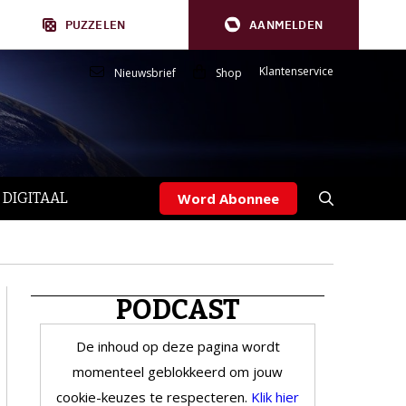
PUZZELEN
AANMELDEN
Klantenservice
Nieuwsbrief
Shop
 DIGITAAL
Word Abonnee
PODCAST
De inhoud op deze pagina wordt
momenteel geblokkeerd om jouw
cookie-keuzes te respecteren.
Klik hier