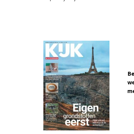
Be
we
me