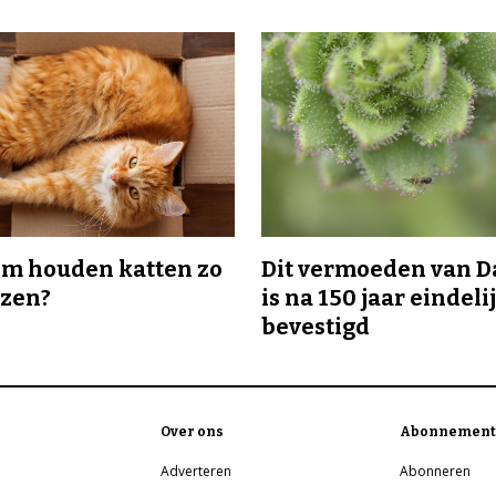
m houden katten zo
Dit vermoeden van 
ozen?
is na 150 jaar eindeli
bevestigd
Over ons
Abonnement
Adverteren
Abonneren