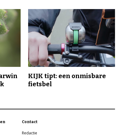
Darwin
KIJK tipt: een onmisbare
jk
fietsbel
en
Contact
Redactie