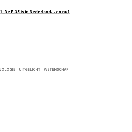
 1: De F-35 is in Nederland… en nu?
NOLOGIE
UITGELICHT
WETENSCHAP