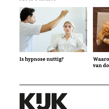
Is hypnose nuttig?
Waaro
van d