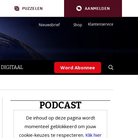
PUZZELEN
AANMELDEN
Klantenservice
Nieuwsbrief
Shop
 DIGITAAL
Word Abonnee
PODCAST
De inhoud op deze pagina wordt
momenteel geblokkeerd om jouw
cookie-keuzes te respecteren.
Klik hier