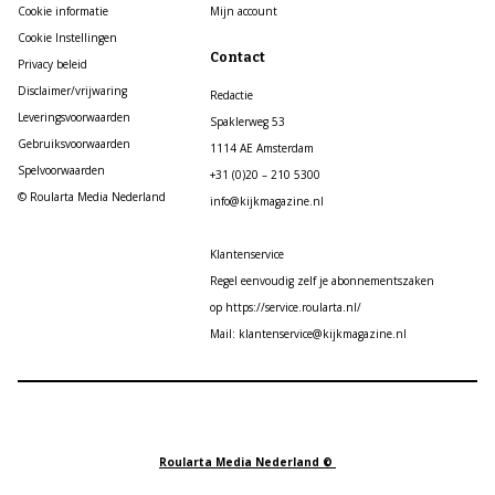
Cookie informatie
Mijn account
Cookie Instellingen
Contact
Privacy beleid
Disclaimer/vrijwaring
Redactie
Leveringsvoorwaarden
Spaklerweg 53
Gebruiksvoorwaarden
1114 AE Amsterdam
Spelvoorwaarden
+31 (0)20 – 210 5300
© Roularta Media Nederland
info@kijkmagazine.nl
Klantenservice
Regel eenvoudig zelf je abonnementszaken
op https://service.roularta.nl/
Mail: klantenservice@kijkmagazine.nl
Roularta Media Nederland ©