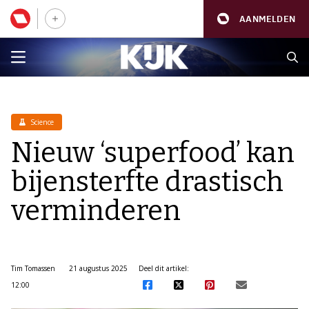
AANMELDEN
Science
Nieuw ‘superfood’ kan
bijensterfte drastisch
verminderen
Tim Tomassen
21 augustus 2025
Deel dit artikel:
12:00