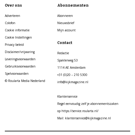
Over ons
Abonnementen
Adverteren
Abonneren
Colofon
Nieuwsbrief
Cookie informatie
Mijn account
Cookie Instellingen
Contact
Privacy beleid
Disclaimer/vrijwaring
Redactie
Leveringsvoorwaarden
Spaklerweg 53
Gebruiksvoorwaarden
1114 AE Amsterdam
Spelvoorwaarden
+31 (0)20 – 210 5300
© Roularta Media Nederland
info@kijkmagazine.nl
Klantenservice
Regel eenvoudig zelf je abonnementszaken
op https://service.roularta.nl/
Mail: klantenservice@kijkmagazine.nl