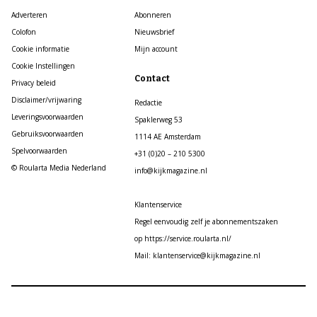
Adverteren
Abonneren
Colofon
Nieuwsbrief
Cookie informatie
Mijn account
Cookie Instellingen
Contact
Privacy beleid
Disclaimer/vrijwaring
Redactie
Leveringsvoorwaarden
Spaklerweg 53
Gebruiksvoorwaarden
1114 AE Amsterdam
Spelvoorwaarden
+31 (0)20 – 210 5300
© Roularta Media Nederland
info@kijkmagazine.nl
Klantenservice
Regel eenvoudig zelf je abonnementszaken
op https://service.roularta.nl/
Mail: klantenservice@kijkmagazine.nl