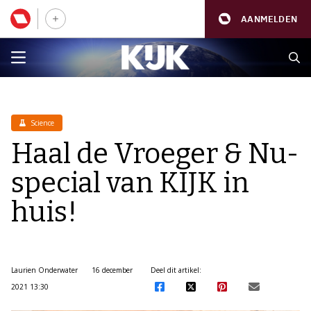
AANMELDEN
Science
Haal de Vroeger & Nu-
special van KIJK in
huis!
Laurien Onderwater
16 december
Deel dit artikel:
2021 13:30