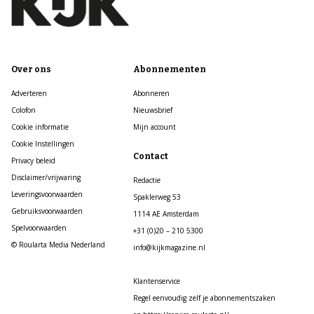
Over ons
Abonnementen
Adverteren
Abonneren
Colofon
Nieuwsbrief
Cookie informatie
Mijn account
Cookie Instellingen
Contact
Privacy beleid
Disclaimer/vrijwaring
Redactie
Leveringsvoorwaarden
Spaklerweg 53
Gebruiksvoorwaarden
1114 AE Amsterdam
Spelvoorwaarden
+31 (0)20 – 210 5300
© Roularta Media Nederland
info@kijkmagazine.nl
Klantenservice
Regel eenvoudig zelf je abonnementszaken