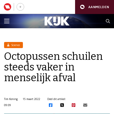
AANMELDEN
Science
Octopussen schuilen
steeds vaker in
menselijk afval
Tim Koning
15 maart 2022
Deel dit artikel:
09:09