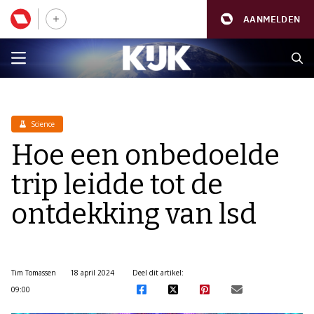
AANMELDEN
Science
Hoe een onbedoelde
trip leidde tot de
ontdekking van lsd
Tim Tomassen
18 april 2024
Deel dit artikel:
09:00