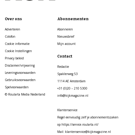
Over ons
Abonnementen
Adverteren
Abonneren
Colofon
Nieuwsbrief
Cookie informatie
Mijn account
Cookie Instellingen
Contact
Privacy beleid
Disclaimer/vrijwaring
Redactie
Leveringsvoorwaarden
Spaklerweg 53
Gebruiksvoorwaarden
1114 AE Amsterdam
Spelvoorwaarden
+31 (0)20 – 210 5300
© Roularta Media Nederland
info@kijkmagazine.nl
Klantenservice
Regel eenvoudig zelf je abonnementszaken
op https://service.roularta.nl/
Mail: klantenservice@kijkmagazine.nl