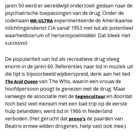
jaren 50 werd er wereldwijd onderzoek gedaan naar de
psychiatrische toepassingen van de drug. Onder de
codenaam
experimenteerde de Amerikaanse
MK-ULTRA
inlichtingendienst CIA vanaf 1953 met lsd als potentieel
waarheidsserum of hersenspoelmiddel. Dat bleek niet
succesvol.
De populariteit van lsd als recreatieve drug steeg
enorm in de jaren 60. Referenties naar lsd in muziek uit
die tijd is bijvoorbeeld wijdverspreid, denk aan het lied
van The Who, waarin een vrouw de
The Acid Queen
hoofdpersoon poogt te genezen met de drug. Maar
vanwege de associatie met de
en doordat
tegencultuur
toch best veel mensen met een bad trip op de eerste
hulp belandden, werd lsd in 1966 in Nederland
verboden. (Het gerucht dat
de paarden van
provo’s
Beatrix ermee wilden drogeren, hielp vast ook mee.)