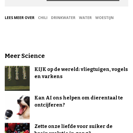
LEES MEER OVER
CHILI
DRINKWATER
WATER
WOESTIJN
Meer Science
KIJK op de wereld: vliegtuigen, vogels
en varkens
Kan AI ons helpen om dierentaal te
ontcijferen?
Zette onze liefde voor suiker de