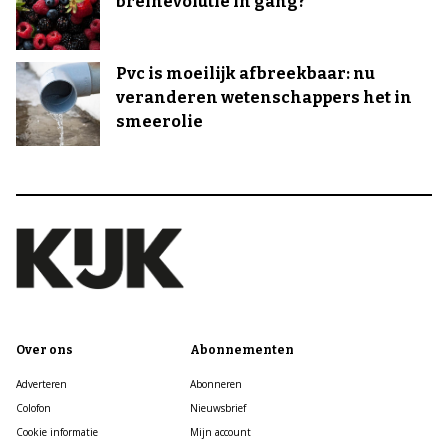
breinevolutie in gang?
Pvc is moeilijk afbreekbaar: nu
veranderen wetenschappers het in
smeerolie
Over ons
Abonnementen
Adverteren
Abonneren
Colofon
Nieuwsbrief
Cookie informatie
Mijn account