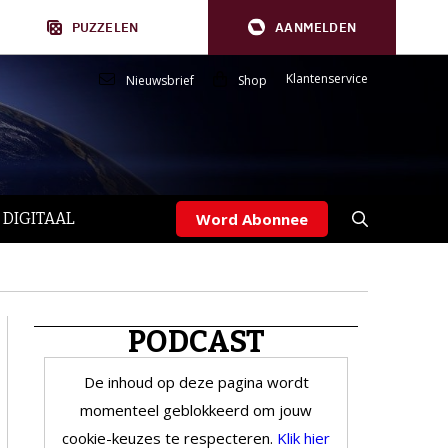
PUZZELEN
AANMELDEN
Klantenservice
Nieuwsbrief
Shop
 DIGITAAL
Word Abonnee
PODCAST
De inhoud op deze pagina wordt
momenteel geblokkeerd om jouw
cookie-keuzes te respecteren.
Klik hier