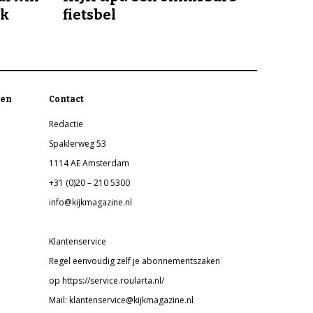
jk
fietsbel
en
Contact
Redactie
Spaklerweg 53
1114 AE Amsterdam
+31 (0)20 – 210 5300
info@kijkmagazine.nl
Klantenservice
Regel eenvoudig zelf je abonnementszaken
op https://service.roularta.nl/
Mail: klantenservice@kijkmagazine.nl