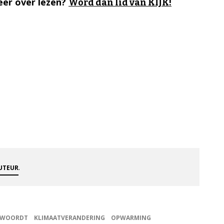
er over lezen?
Word dan lid van KIJK!
.
AUTEUR
NTWOORDT
KLIMAATVERANDERING
OPWARMING