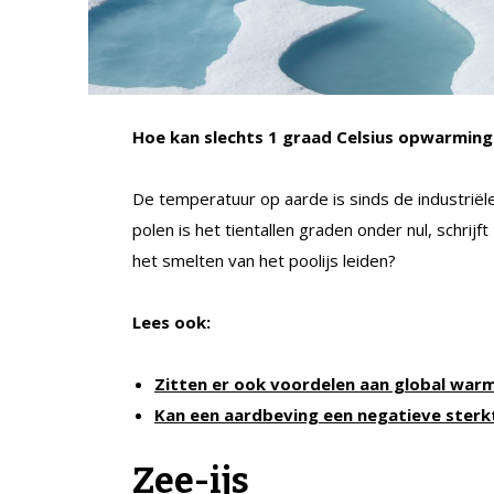
Hoe kan slechts 1 graad Celsius opwarming 
De temperatuur op aarde is sinds de industriël
polen is het tientallen graden onder nul, schri
het smelten van het poolijs leiden?
Lees ook:
Zitten er ook voordelen aan global war
Kan een aardbeving een negatieve ster
Zee-ijs