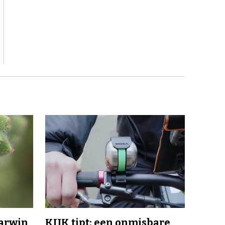
Darwin
KIJK tipt: een onmisbare