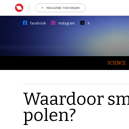
MAGAZINE TOEVOEGEN
facebook
instagram
X
SCIENCE
Waardoor smel
polen?