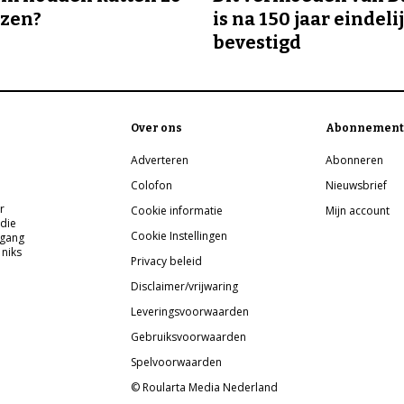
ozen?
is na 150 jaar eindeli
bevestigd
Over ons
Abonnement
Adverteren
Abonneren
Colofon
Nieuwsbrief
r
Cookie informatie
Mijn account
 die
Cookie Instellingen
pgang
 niks
Privacy beleid
Disclaimer/vrijwaring
Leveringsvoorwaarden
Gebruiksvoorwaarden
Spelvoorwaarden
© Roularta Media Nederland