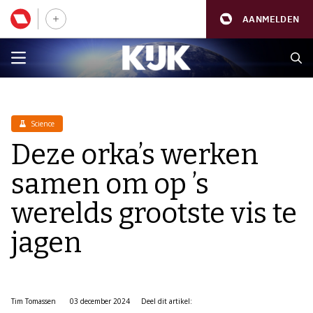
AANMELDEN
Science
Deze orka’s werken
samen om op ’s
werelds grootste vis te
jagen
Tim Tomassen
03 december 2024
Deel dit artikel: