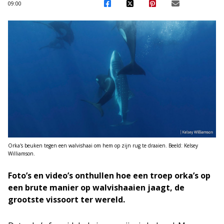
09:00
Orka's beuken tegen een walvishaai om hem op zijn rug te draaien. Beeld: Kelsey
Williamson.
Foto’s en video’s onthullen hoe een troep orka’s op
een brute manier op walvishaaien jaagt, de
grootste vissoort ter wereld.