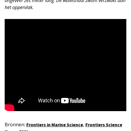
ongeveer zes meter lang. De walvishaai zwom verzwakt aan
het oppervlak.
Bronnen:
,
Frontiers in Marine Science
Frontiers Science