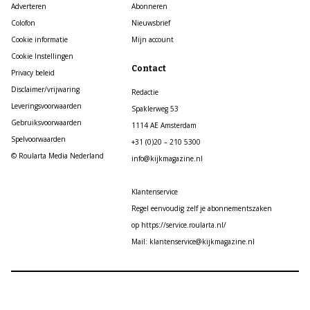
Adverteren
Abonneren
Colofon
Nieuwsbrief
Cookie informatie
Mijn account
Cookie Instellingen
Contact
Privacy beleid
Disclaimer/vrijwaring
Redactie
Leveringsvoorwaarden
Spaklerweg 53
Gebruiksvoorwaarden
1114 AE Amsterdam
Spelvoorwaarden
+31 (0)20 – 210 5300
© Roularta Media Nederland
info@kijkmagazine.nl
Klantenservice
Regel eenvoudig zelf je abonnementszaken
op https://service.roularta.nl/
Mail: klantenservice@kijkmagazine.nl