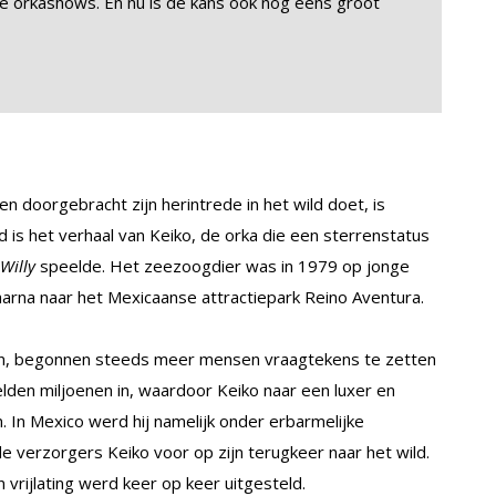
 orkashows. En nu is de kans ook nog eens groot
n doorgebracht zijn herintrede in het wild doet, is
s het verhaal van Keiko, de orka die een sterrenstatus
 Willy
speelde. Het zeezoogdier was in 1979 op jonge
daarna naar het Mexicaanse attractiepark Reino Aventura.
en, begonnen steeds meer mensen vraagtekens te zetten
elden miljoenen in, waardoor Keiko naar een luxer en
. In Mexico werd hij namelijk onder erbarmelijke
 verzorgers Keiko voor op zijn terugkeer naar het wild.
 vrijlating werd keer op keer uitgesteld.