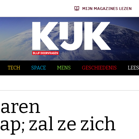
MIJN MAGAZINES LEZEN
TECH
SPACE
MENS
GESCHIEDENIS
LEES
 jaren
p; zal ze zich