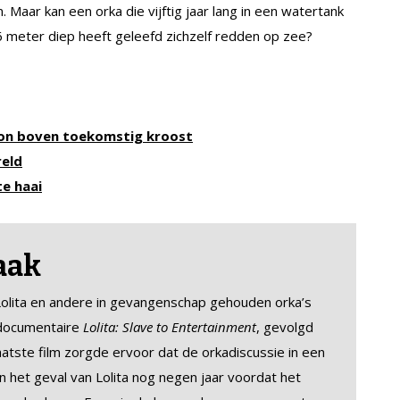
. Maar kan een orka die vijftig jaar lang in een watertank
6 meter diep heeft geleefd zichzelf redden op zee?
on boven toekomstig kroost
reld
te haai
aak
 Lolita en andere in gevangenschap gehouden orka’s
 documentaire
Lolita: Slave to Entertainment
, gevolgd
laatste film zorgde ervoor dat de orkadiscussie in een
 het geval van Lolita nog negen jaar voordat het