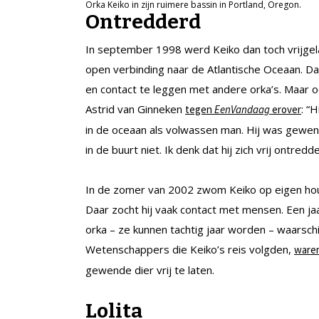
Orka Keiko in zijn ruimere bassin in Portland, Oregon.
Ontredderd
In september 1998 werd Keiko dan toch vrijgel
open verbinding naar de Atlantische Oceaan. Da
en contact te leggen met andere orka’s. Maar oo
Astrid van Ginneken
: “
tegen
EenVandaag
erover
in de oceaan als volwassen man. Hij was gewend
in de buurt niet. Ik denk dat hij zich vrij ontr
In de zomer van 2002 zwom Keiko op eigen hout
Daar zocht hij vaak contact met mensen. Een jaa
orka – ze kunnen tachtig jaar worden – waarschi
Wetenschappers die Keiko’s reis volgden,
waren
gewende dier vrij te laten.
Lolita