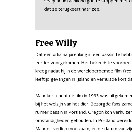
Seaquarium aankondigde te stoppen met de
dat ze terugkeert naar zee.
Free Willy
Dat een orka na jarenlang in een bassin te hebbe
eerder voorgekomen. Het bekendste voorbeeld i
kreeg nadat hij in de wereldberoemde film
Free
leeftijd gevangen in IJsland en verhuisde kort 
Maar kort nadat de film in 1993 was uitgekom
bij het welzijn van het dier. Bezorgde fans zam
ruimer bassin in Portland, Oregon kon verhuizen
omstandigheden gehouden. In Portland bereidde
Maar dit verliep moeizaam, en de datum van zijn