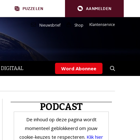
PUZZELEN
AANMELDEN
Klantenservice
Nieuwsbrief
Shop
 DIGITAAL
Word Abonnee
PODCAST
De inhoud op deze pagina wordt
momenteel geblokkeerd om jouw
cookie-keuzes te respecteren.
Klik hier