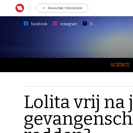
MAGAZINE TOEVOEGEN
facebook
instagram
X
SCIENCE
Lolita vrij na
gevangenscha