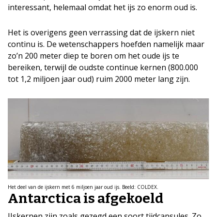
interessant, helemaal omdat het ijs zo enorm oud is.
Het is overigens geen verrassing dat de ijskern niet
continu is. De wetenschappers hoefden namelijk maar
zo’n 200 meter diep te boren om het oude ijs te
bereiken, terwijl de oudste continue kernen (800.000
tot 1,2 miljoen jaar oud) ruim 2000 meter lang zijn.
Het deel van de ijskern met 6 miljoen jaar oud ijs. Beeld: COLDEX.
Antarctica is afgekoeld
IJskernen zijn zoals gezegd een soort tijdcapsules. Zo