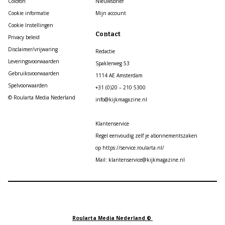
Colofon
Nieuwsbrief
Cookie informatie
Mijn account
Cookie Instellingen
Contact
Privacy beleid
Disclaimer/vrijwaring
Redactie
Leveringsvoorwaarden
Spaklerweg 53
Gebruiksvoorwaarden
1114 AE Amsterdam
Spelvoorwaarden
+31 (0)20 – 210 5300
© Roularta Media Nederland
info@kijkmagazine.nl
Klantenservice
Regel eenvoudig zelf je abonnementszaken
op https://service.roularta.nl/
Mail: klantenservice@kijkmagazine.nl
Roularta Media Nederland ©