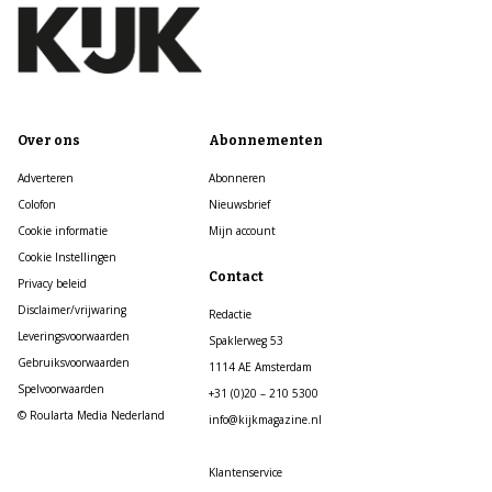
Over ons
Abonnementen
Adverteren
Abonneren
Colofon
Nieuwsbrief
Cookie informatie
Mijn account
Cookie Instellingen
Contact
Privacy beleid
Disclaimer/vrijwaring
Redactie
Leveringsvoorwaarden
Spaklerweg 53
Gebruiksvoorwaarden
1114 AE Amsterdam
Spelvoorwaarden
+31 (0)20 – 210 5300
© Roularta Media Nederland
info@kijkmagazine.nl
Klantenservice