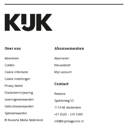
Over ons
Abonnementen
Adverteren
Abonneren
Colofon
Nieuwsbrief
Cookie informatie
Mijn account
Cookie Instellingen
Contact
Privacy beleid
Disclaimer/vrijwaring
Redactie
Leveringsvoorwaarden
Spaklerweg 53
Gebruiksvoorwaarden
1114 AE Amsterdam
Spelvoorwaarden
+31 (0)20 – 210 5300
© Roularta Media Nederland
info@kijkmagazine.nl