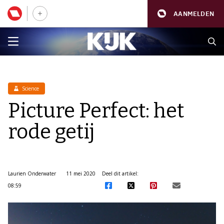
AANMELDEN
Science
Picture Perfect: het
rode getij
Laurien Onderwater
11 mei 2020
Deel dit artikel:
08:59