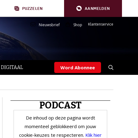
PUZZELEN
AANMELDEN
Klantenservice
Nieuwsbrief
Shop
 DIGITAAL
Word Abonnee
PODCAST
De inhoud op deze pagina wordt
momenteel geblokkeerd om jouw
cookie-keuzes te respecteren.
Klik hier