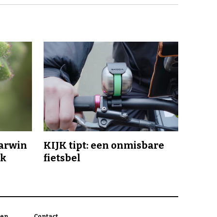
Darwin
KIJK tipt: een onmisbare
jk
fietsbel
en
Contact