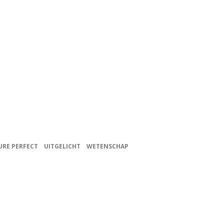
URE PERFECT
UITGELICHT
WETENSCHAP