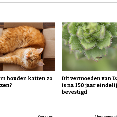
m houden katten zo
Dit vermoeden van 
ozen?
is na 150 jaar eindeli
bevestigd
Over ons
Abonnement