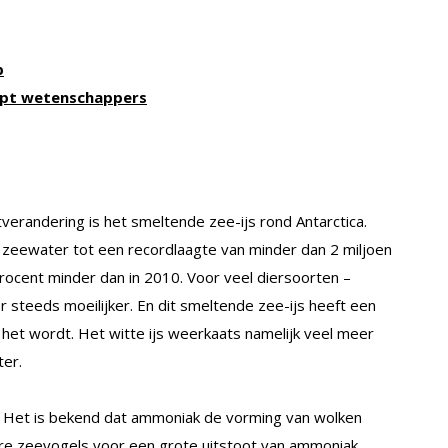
p
elpt wetenschappers
erandering is het smeltende zee-ijs rond Antarctica.
zeewater tot een recordlaagte van minder dan 2 miljoen
 procent minder dan in 2010. Voor veel diersoorten –
steeds moeilijker. En dit smeltende zee-ijs heeft een
 het wordt. Het witte ijs weerkaats namelijk veel meer
ter.
 Het is bekend dat ammoniak de vorming van wolken
e zeevogels voor een grote uitstoot van ammoniak.