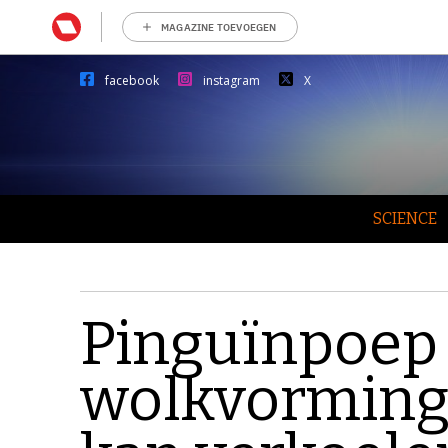
MAGAZINE TOEVOEGEN
facebook
instagram
X
SCIENCE
Pinguïnpoep 
wolkvorming 