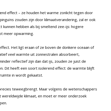
nd effect – ze houden het warme zonlicht tegen door
 pinguïns zouden zijn door klimaatverandering, zal er ook
ct kunnen hebben als bij smeltend zee-ijs: hogere
tot meer opwarming.
effect. Het ligt eraan of ze boven de donkere oceaan of
atief veel warmte uit zonnestralen absorbeert,
inder reflectief zijn dan dat ijs, zouden ze juist de
. Dit heeft een soort isolerend effect: de warmte blijft
ruimte in wordt gekaatst.
p precies teweegbrengt. Maar volgens de wetenschappers
t wereldwijde klimaat, en moet er meer onderzoek
pen.