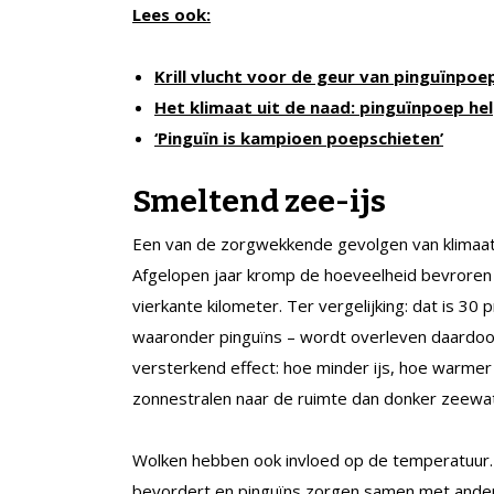
Lees ook:
Krill vlucht voor de geur van pinguïnpoe
Het klimaat uit de naad: pinguïnpoep h
‘Pinguïn is kampioen poepschieten’
Smeltend zee-ijs
Een van de zorgwekkende gevolgen van klimaatv
Afgelopen jaar kromp de hoeveelheid bevroren 
vierkante kilometer. Ter vergelijking: dat is 30
waaronder pinguïns – wordt overleven daardoor 
versterkend effect: hoe minder ijs, hoe warmer
zonnestralen naar de ruimte dan donker zeewa
Wolken hebben ook invloed op de temperatuur.
bevordert en pinguïns zorgen samen met ander