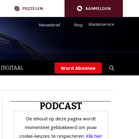
PUZZELEN
AANMELDEN
Klantenservice
Nieuwsbrief
Shop
 DIGITAAL
Word Abonnee
PODCAST
De inhoud op deze pagina wordt
momenteel geblokkeerd om jouw
cookie-keuzes te respecteren.
Klik hier