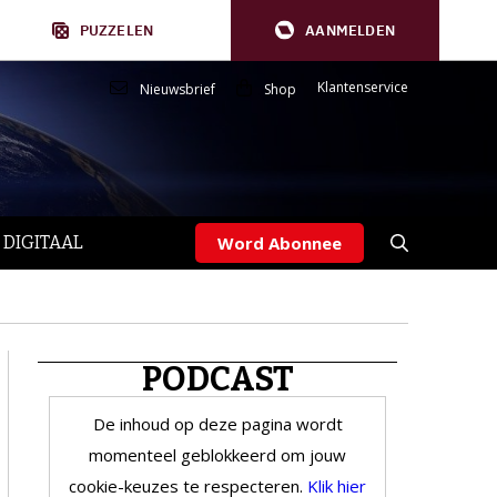
PUZZELEN
AANMELDEN
Klantenservice
Nieuwsbrief
Shop
 DIGITAAL
Word Abonnee
PODCAST
De inhoud op deze pagina wordt
momenteel geblokkeerd om jouw
cookie-keuzes te respecteren.
Klik hier