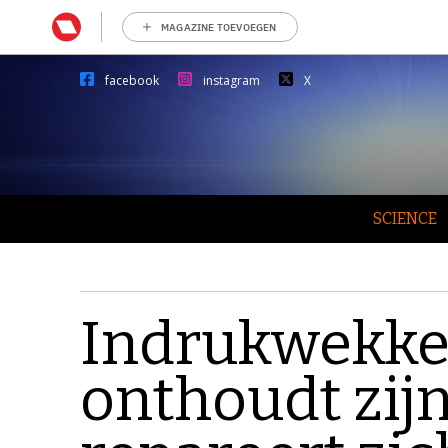
MAGAZINE TOEVOEGEN
facebook
instagram
X
SCIENCE
Indrukwekken
onthoudt zij