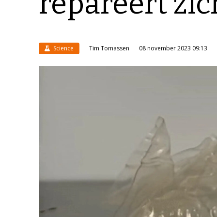
repareert zic
Science
Tim Tomassen
08 november 2023 09:13