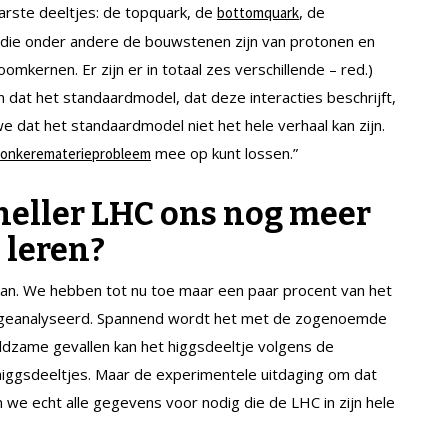
arste deeltjes: de topquark, de
, de
bottomquark
 die onder andere de bouwstenen zijn van protonen en
kernen. Er zijn er in totaal zes verschillende – red.)
 dat het standaardmodel, dat deze interacties beschrijft,
we dat het standaardmodel niet het hele verhaal kan zijn.
mee op kunt lossen.”
onkerematerieprobleem
neller LHC ons nog meer
 leren?
kan. We hebben tot nu toe maar een paar procent van het
n geanalyseerd. Spannend wordt het met de zogenoemde
zeldzame gevallen kan het higgsdeeltje volgens de
e higgsdeeltjes. Maar de experimentele uitdaging om dat
 we echt alle gegevens voor nodig die de LHC in zijn hele