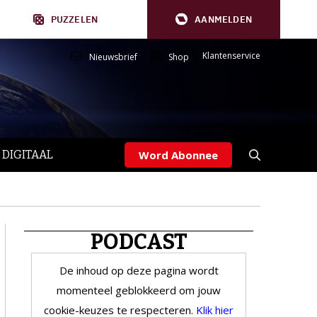
PUZZELEN
AANMELDEN
Klantenservice
Nieuwsbrief
Shop
 DIGITAAL
Word Abonnee
PODCAST
De inhoud op deze pagina wordt
momenteel geblokkeerd om jouw
cookie-keuzes te respecteren.
Klik hier