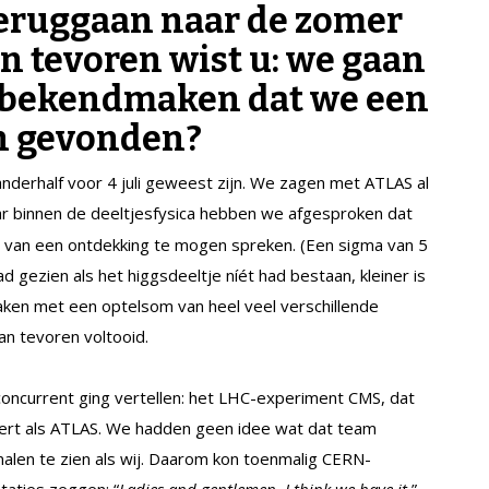
teruggaan naar de zomer
n tevoren wist u: we gaan
d bekendmaken dat we een
n gevonden?
nderhalf voor 4 juli geweest zijn. We zagen met ATLAS al
ar binnen de deeltjesfysica hebben we afgesproken dat
 van een ontdekking te mogen spreken. (Een sigma van 5
d gezien als het higgsdeeltje níét had bestaan, kleiner is
maken met een optelsom van heel veel verschillende
an tevoren voltooid.
oncurrent ging vertellen: het LHC-experiment CMS, dat
eert als ATLAS. We hadden geen idee wat dat team
alen te zien als wij. Daarom kon toenmalig CERN-
taties zeggen: “
Ladies and gentlemen, I think we have it.
”