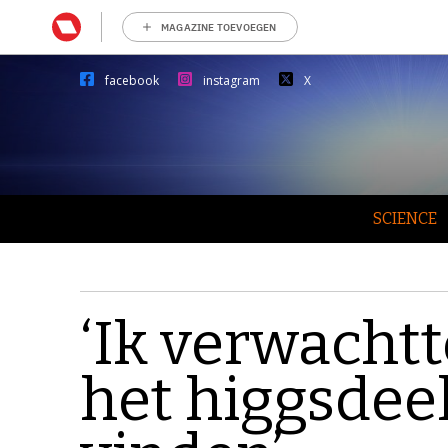
MAGAZINE TOEVOEGEN
facebook
instagram
X
SCIENCE
‘Ik verwachtt
het higgsdee