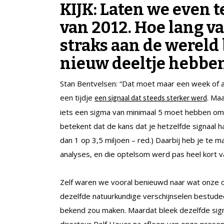
KIJK: Laten we even 
van 2012. Hoe lang va
straks aan de werel
nieuw deeltje hebbe
Stan Bentvelsen: “Dat moet maar een week of a
een tijdje
. Ma
een signaal dat steeds sterker werd
iets een sigma van minimaal 5 moet hebben om
betekent dat de kans dat je hetzelfde signaal ha
dan 1 op 3,5 miljoen – red.) Daarbij heb je te 
analyses, en die optelsom werd pas heel kort v
Zelf waren we vooral benieuwd naar wat onze c
dezelfde natuurkundige verschijnselen bestud
bekend zou maken. Maardat bleek dezelfde sign
directeur Rolf Heuer na afloop van onze presen