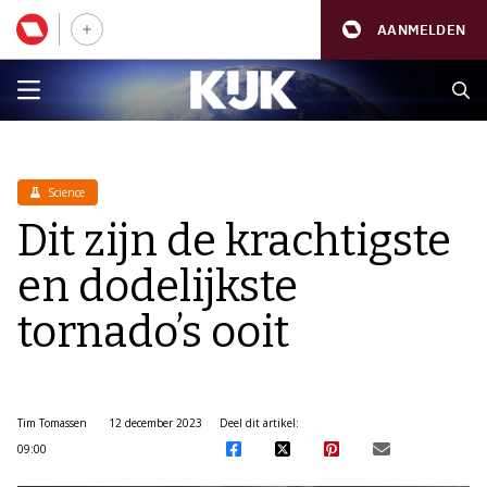
AANMELDEN
Science
Dit zijn de krachtigste
en dodelijkste
tornado’s ooit
Tim Tomassen
12 december 2023
Deel dit artikel:
09:00