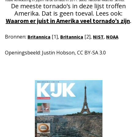
Totale verwoesting in Joplin na de tornado in 2011. Beeld: National Weather Service.
De meeste tornado’s in deze lijst troffen
Amerika. Dat is geen toeval. Lees ook:
.
Waarom er juist in Amerika veel tornado’s zijn
Bronnen:
[1],
[2],
,
Britannica
Britannica
NIST
NOAA
Openingsbeeld: Justin Hobson, CC BY-SA 3.0