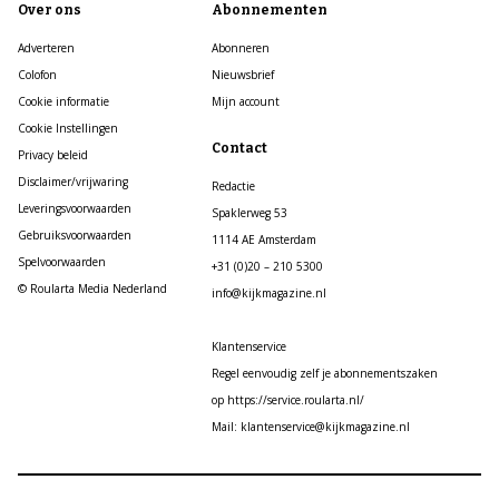
Over ons
Abonnementen
Adverteren
Abonneren
Colofon
Nieuwsbrief
Cookie informatie
Mijn account
Cookie Instellingen
Contact
Privacy beleid
Disclaimer/vrijwaring
Redactie
Leveringsvoorwaarden
Spaklerweg 53
Gebruiksvoorwaarden
1114 AE Amsterdam
Spelvoorwaarden
+31 (0)20 – 210 5300
© Roularta Media Nederland
info@kijkmagazine.nl
Klantenservice
Regel eenvoudig zelf je abonnementszaken
op https://service.roularta.nl/
Mail: klantenservice@kijkmagazine.nl