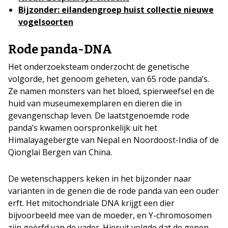
Bijzonder: eilandengroep huist collectie nieuwe
vogelsoorten
Rode panda-DNA
Het onderzoeksteam onderzocht de genetische
volgorde, het genoom geheten, van 65 rode panda’s.
Ze namen monsters van het bloed, spierweefsel en de
huid van museumexemplaren en dieren die in
gevangenschap leven. De laatstgenoemde rode
panda’s kwamen oorspronkelijk uit het
Himalayagebergte van Nepal en Noordoost-India of de
Qionglai Bergen van China.
De wetenschappers keken in het bijzonder naar
varianten in de genen die de rode panda van een ouder
erft. Het mitochondriale DNA krijgt een dier
bijvoorbeeld mee van de moeder, en Y-chromosomen
zijn geërfd van de vader. Hieruit volgde dat de genen