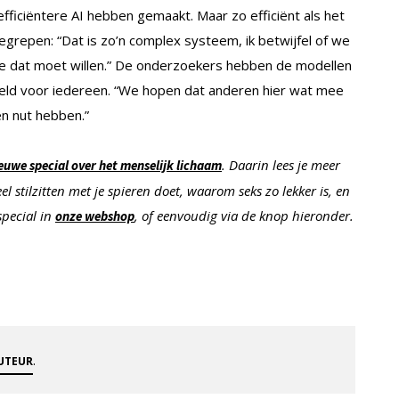
fficiëntere AI hebben gemaakt. Maar zo efficiënt als het
egrepen: “Dat is zo’n complex systeem, ik betwijfel of we
 je dat moet willen.” De onderzoekers hebben de modellen
eld voor iedereen. “We hopen dat anderen hier wat mee
n nut hebben.”
. Daarin lees je meer
euwe special over het menselijk lichaam
l stilzitten met je spieren doet, waarom seks zo lekker is, en
special in
, of eenvoudig via de knop hieronder.
onze webshop
.
AUTEUR