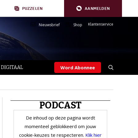
PUZZELEN
AANMELDEN
Klantenservice
Nieuwsbrief
Shop
 DIGITAAL
Word Abonnee
PODCAST
De inhoud op deze pagina wordt
momenteel geblokkeerd om jouw
cookie-keuzes te respecteren.
Klik hier