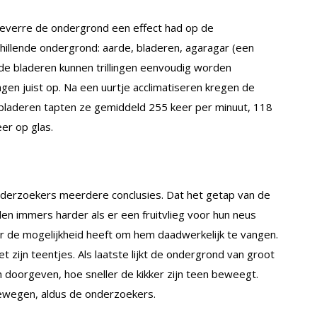
oeverre de ondergrond een effect had op de
hillende ondergrond: aarde, bladeren, agaragar (een
 de bladeren kunnen trillingen eenvoudig worden
gen juist op. Na een uurtje acclimatiseren kregen de
e bladeren tapten ze gemiddeld 255 keer per minuut, 118
eer op glas.
derzoekers meerdere conclusies. Dat het getap van de
 trillen immers harder als er een fruitvlieg voor hun neus
ker de mogelijkheid heeft om hem daadwerkelijk te vangen.
met zijn teentjes. Als laatste lijkt de ondergrond van groot
n doorgeven, hoe sneller de kikker zijn teen beweegt.
 bewegen, aldus de onderzoekers.