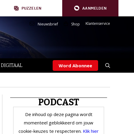
PUZZELEN
AANMELDEN
Klantenservice
Nieuwsbrief
Shop
 DIGITAAL
Word Abonnee
PODCAST
De inhoud op deze pagina wordt
momenteel geblokkeerd om jouw
cookie-keuzes te respecteren.
Klik hier