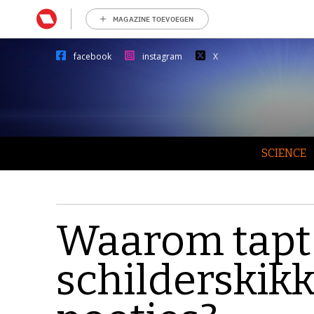
MAGAZINE TOEVOEGEN
facebook
instagram
X
SCIENCE
Waarom tapt 
schilderskikk