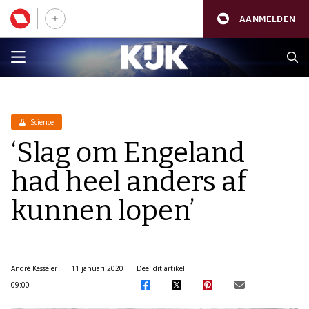
AANMELDEN
Science
‘Slag om Engeland
had heel anders af
kunnen lopen’
André Kesseler
11 januari 2020
Deel dit artikel:
09:00