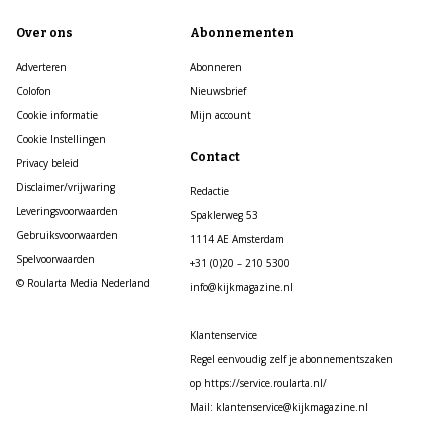
Over ons
Abonnementen
Adverteren
Abonneren
Colofon
Nieuwsbrief
Cookie informatie
Mijn account
Cookie Instellingen
Contact
Privacy beleid
Disclaimer/vrijwaring
Redactie
Leveringsvoorwaarden
Spaklerweg 53
Gebruiksvoorwaarden
1114 AE Amsterdam
Spelvoorwaarden
+31 (0)20 – 210 5300
© Roularta Media Nederland
info@kijkmagazine.nl
Klantenservice
Regel eenvoudig zelf je abonnementszaken
op https://service.roularta.nl/
Mail: klantenservice@kijkmagazine.nl