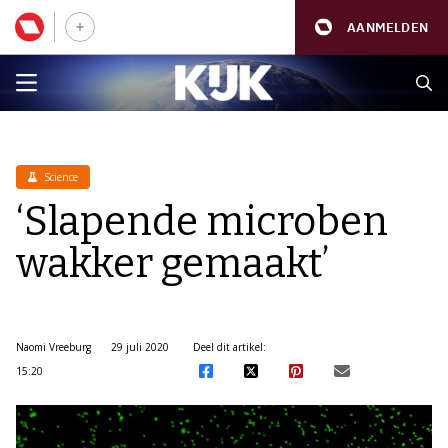
AANMELDEN
Science
‘Slapende microben
wakker gemaakt’
Naomi Vreeburg
29 juli 2020
Deel dit artikel:
15:20