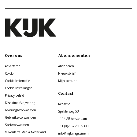
Over ons
Abonnementen
Adverteren
Abonneren
Colofon
Nieuwsbrief
Cookie informatie
Mijn account
Cookie Instellingen
Contact
Privacy beleid
Disclaimer/vrijwaring
Redactie
Leveringsvoorwaarden
Spaklerweg 53
Gebruiksvoorwaarden
1114 AE Amsterdam
Spelvoorwaarden
+31 (0)20 – 210 5300
© Roularta Media Nederland
info@kijkmagazine.nl