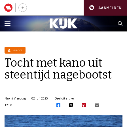
AANMELDEN
Science
Tocht met kano uit
steentijd nagebootst
Naomi Vreeburg
02 juli 2025
Deel dit artikel:
12:00