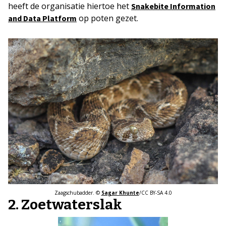
heeft de organisatie hiertoe het
Snakebite Information
op poten gezet.
and Data Platform
Zaagschubadder. ©
Sagar Khunte
/CC BY-SA 4.0
2. Zoetwaterslak