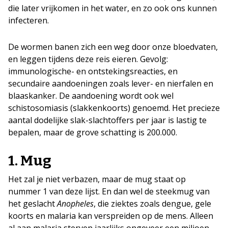
die later vrijkomen in het water, en zo ook ons kunnen
infecteren.
De wormen banen zich een weg door onze bloedvaten,
en leggen tijdens deze reis eieren. Gevolg:
immunologische- en ontstekingsreacties, en
secundaire aandoeningen zoals lever- en nierfalen en
blaaskanker. De aandoening wordt ook wel
schistosomiasis (slakkenkoorts) genoemd. Het precieze
aantal dodelijke slak-slachtoffers per jaar is lastig te
bepalen, maar de grove schatting is 200.000.
1. Mug
Het zal je niet verbazen, maar de mug staat op
nummer 1 van deze lijst. En dan wel de steekmug van
het geslacht
Anopheles
, die ziektes zoals dengue, gele
koorts en malaria kan verspreiden op de mens. Alleen
al aan malaria sterven jaarlijks ongeveer een miljoen